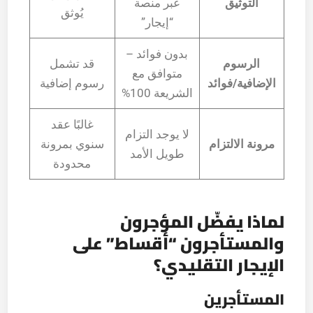
التوثيق
عبر منصة
يُوثق
“إيجار”
بدون فوائد –
الرسوم
قد تشمل
متوافق مع
الإضافية/فوائد
رسوم إضافية
الشريعة 100%
غالبًا عقد
لا يوجد التزام
مرونة الالتزام
سنوي بمرونة
طويل الأمد
محدودة
لماذا يفضّل المؤجرون
والمستأجرون “أقساط” على
الإيجار التقليدي؟
المستأجرين