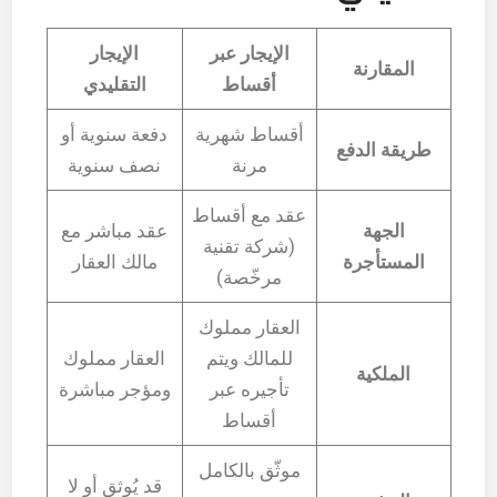
الإيجار عبر
الإيجار
المقارنة
أقساط
التقليدي
أقساط شهرية
دفعة سنوية أو
طريقة الدفع
مرنة
نصف سنوية
عقد مع أقساط
الجهة
عقد مباشر مع
(شركة تقنية
المستأجرة
مالك العقار
مرخّصة)
العقار مملوك
للمالك ويتم
العقار مملوك
الملكية
تأجيره عبر
ومؤجر مباشرة
أقساط
موثّق بالكامل
قد يُوثق أو لا